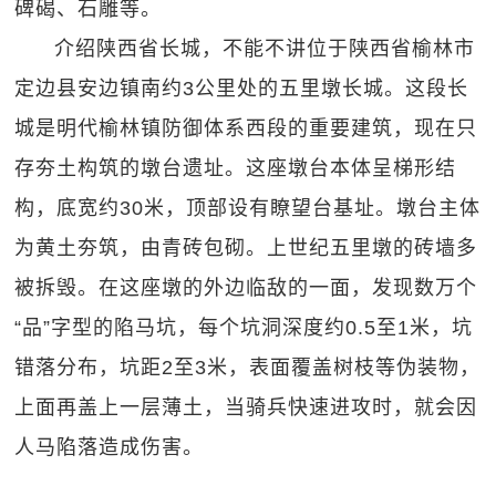
碑碣、石雕等。
介绍陕西省长城，不能不讲位于陕西省榆林市
定边县安边镇南约3公里处的五里墩长城。这段长
城是明代榆林镇防御体系西段的重要建筑，现在只
存夯土构筑的墩台遗址。这座墩台本体呈梯形结
构，底宽约30米，顶部设有瞭望台基址。墩台主体
为黄土夯筑，由青砖包砌。上世纪五里墩的砖墙多
被拆毁。在这座墩的外边临敌的一面，发现数万个
“品”字型的陷马坑，每个坑洞深度约0.5至1米，坑
错落分布，坑距2至3米，表面覆盖树枝等伪装物，
上面再盖上一层薄土，当骑兵快速进攻时，就会因
人马陷落造成伤害。