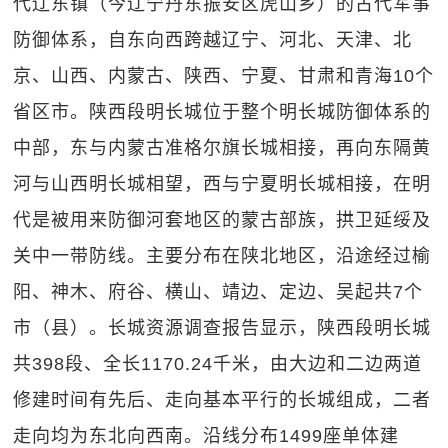
代辽东镇（今辽宁丹东振安区虎山乡）的古代军事
防御体系，自东向西跨越辽宁、河北、天津、北
京、山西、内蒙古、陕西、宁夏、甘肃和青海10个
省区市。陕西段明长城位于整个明长城防御体系的
中部，东与内蒙古准格尔旗长城相接，再向东隔黄
河与山西明长城相望，西与宁夏明长城相接，在明
代是被用来防御河套地区的蒙古部族，拱卫延绥及
关中一带防线。主要分布在陕北地区，沿途经过榆
阳、神木、府谷、横山、靖边、定边、吴起共7个
市（县）。长城资源调查报告显示，陕西段明长城
共398段、全长1170.24千米，由大边和二边两道
修建时间有先后、走向基本平行的长城组成，二者
走向均为东北向西南。沿线分布1499座单体建