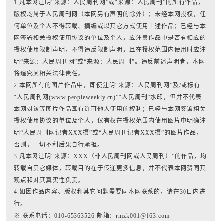
1.凡本网注明“来源：人民周刊网”或“来源：人民周刊”的所有作品，
版权均属于人民周刊网（本网另有声明的除外）；未经本网授权，任
何单位及个人不得转载、摘编或以其它方式使用上述作品；已经与本
网签署相关授权使用协议的单位及个人，应注意作品中是否有相应的
授权使用限制声明，不得违反限制声明，且在授权范围内使用时应注
明“来源：人民周刊网”或“来源：人民周刊”。违反前述声明者，本网
将追究其相关法律责任。
2.本网所有的图片作品中，即使注明“来源：人民周刊网”及/或标有
“人民周刊网(www.peopleweekly.cn)”“人民周刊”水印，但并不代表
本网对该等图片作品享有许可他人使用的权利；已经与本网签署相关
授权使用协议的单位及个人，仅有权在授权范围内使用图片中明确注
明“人民周刊网记者XXX摄”或“人民周刊记者XXX摄”的图片作品，
否则，一切不利后果自行承担。
3.凡本网注明“来源：XXX（非人民周刊网或人民周刊）”的作品，均
转载自其它媒体，转载目的在于传递更多信息，并不代表本网赞同其
观点和对其真实性负责。
4.如因作品内容、版权和其它问题需要同本网联系的，请在30日内进
行。
※ 联系电话：010-65363526 邮箱：rmzk001@163.com