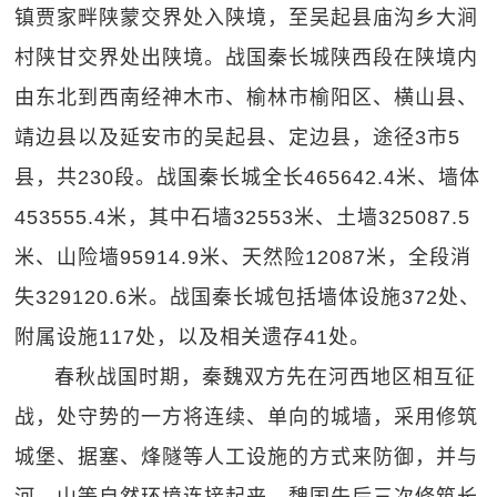
镇贾家畔陕蒙交界处入陕境，至吴起县庙沟乡大涧
村陕甘交界处出陕境。战国秦长城陕西段在陕境内
由东北到西南经神木市、榆林市榆阳区、横山县、
靖边县以及延安市的吴起县、定边县，途径3市5
县，共230段。战国秦长城全长465642.4米、墙体
453555.4米，其中石墙32553米、土墙325087.5
米、山险墙95914.9米、天然险12087米，全段消
失329120.6米。战国秦长城包括墙体设施372处、
附属设施117处，以及相关遗存41处。
春秋战国时期，秦魏双方先在河西地区相互征
战，处守势的一方将连续、单向的城墙，采用修筑
城堡、据塞、烽隧等人工设施的方式来防御，并与
河、山等自然环境连接起来，魏国先后三次修筑长