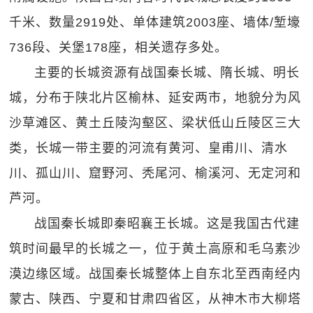
千米、数量2919处、单体建筑2003座、墙体/堑壕
736段、关堡178座，相关遗存多处。
主要的长城资源有战国秦长城、隋长城、明长
城，分布于陕北片区榆林、延安两市，地貌分为风
沙草滩区、黄土丘陵沟壑区、梁状低山丘陵区三大
类，长城一带主要的河流有黄河、皇甫川、清水
川、孤山川、窟野河、秃尾河、榆溪河、无定河和
芦河。
战国秦长城即秦昭襄王长城。这是我国古代建
筑时间最早的长城之一，位于黄土高原和毛乌素沙
漠边缘区域。战国秦长城整体上自东北至西南经内
蒙古、陕西、宁夏和甘肃四省区，从神木市大柳塔