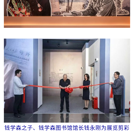
钱学森之子、钱学森图书馆馆长钱永刚为展览剪彩