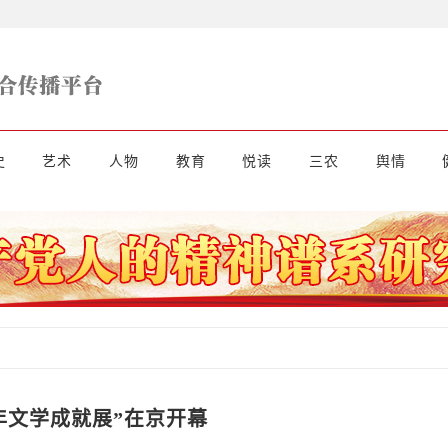
史
艺术
人物
教育
悦读
三农
舆情
年文学成就展”在京开幕