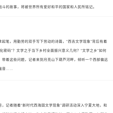
战斗的故事，将被世界所有爱好和平的国家和人民所铭记。
拿起笔，用勤劳的双手写下劳动的诗篇，“西吉文学现象”背后有着
文化密码”？文学之于当下乡村全面振兴意义几何？“文学之乡”如何
？带着这些问题，记者来到月亮山下葫芦河畔，倾听一个西部偏远
强音……
年5月，记者随着“新时代西海固文学现象”调研活动深入宁夏大地，和