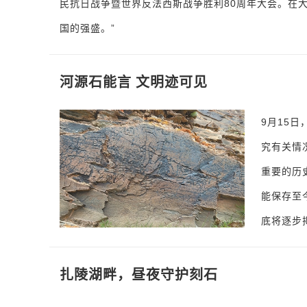
民抗日战争暨世界反法西斯战争胜利80周年大会。在大
国的强盛。”
河源石能言 文明迹可见
9月15
究有关情
重要的历
能保存至
底将逐步
扎陵湖畔，昼夜守护刻石