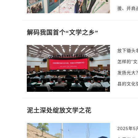
援、并肩
解码我国首个“文学之乡”
放下锄头
怎样的“
发扬光大
县的文化
泥土深处绽放文学之花
2025