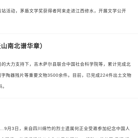
。首站活动，茅盾文学奖获得者阿来走进江西修水，开展文学公开
天山南北谱华章）
物局的大力支持下，吉木萨尔县联合中国社会科学院等，累计完成北
刻字陶器残片等重要文物3500余件。目前，已完成224件出土文物
料。
…9月3日，来自四川绵竹的烈士遗属何正全受邀参加纪念中国人