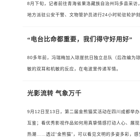
8月下旬，记者前往青海省果洛藏族自治州玛多县采访
地方派驻公安干警、文物管护员进行24小时轮驻轮护
“电台比命都重要，我们得守好用好”
80多年前，冯瑞梅加入琼崖抗日独立总队（后改编为
敏的双耳和机敏的反应，在电波里传递军情。
光影流转 气象万千
9月12日至13日，第二届金熊猫奖活动在四川成都
互鉴；看优秀影视作品如何用真挚情感打动人心、展现
热潮……透过“金熊猫”，可以看见文明的多姿多彩，