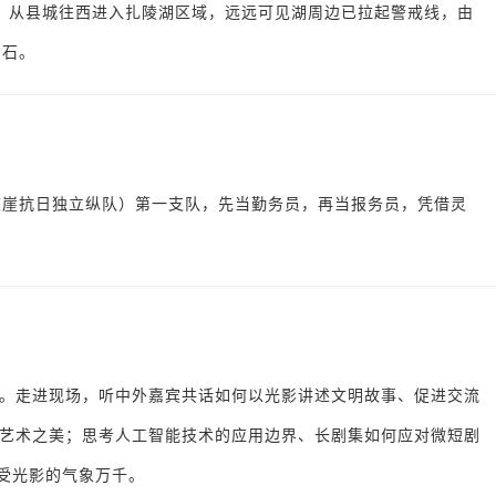
，从县城往西进入扎陵湖区域，远远可见湖周边已拉起警戒线，由
刻石。
琼崖抗日独立纵队）第一支队，先当勤务员，再当报务员，凭借灵
举办。走进现场，听中外嘉宾共话如何以光影讲述文明故事、促进交流
艺术之美；思考人工智能技术的应用边界、长剧集如何应对微短剧
感受光影的气象万千。