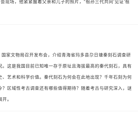
会现场，他紧紧握着父亲和儿子的照片，“祖孙三代共同‘见证’祖
日，国家文物局召开发布会，介绍青海省玛多县尕日塘秦刻石调查研
况。这是我国目前已知唯一存于原址且海拔最高的秦代刻石，具有
史、艺术和科学价值。秦代刻石为何会在此地出现？千年石刻为何
今？区域性考古调查还有哪些值得期待？随着考古与研究深入，谜
揭开。