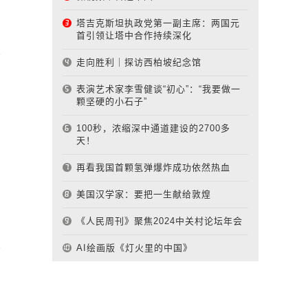
塔吉克斯坦执政党第一副主席：两国元
首引领让塔中合作持续深化
走向胜利｜探访西柏坡纪念馆
表演艺术家李雪健谈“初心”：“我要做一
颗坚硬的小石子”
100秒，浓缩深中通道建设的2700多
天！
再看我国首颗氢弹爆炸成功依然热血
美国汉学家：要把一生献给敦煌
《人民周刊》聚焦2024中关村论坛年会
AI绘画版《灯火里的中国》