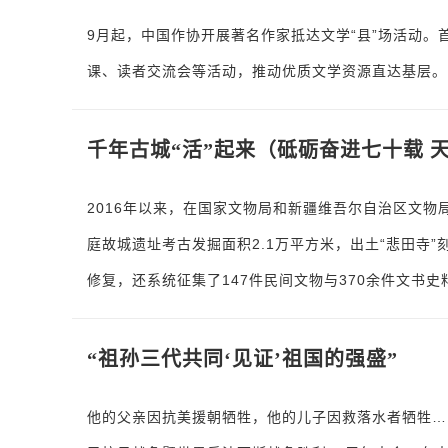
9月起，中国作协开展著名作家抵达文学“县”场活动
课、读者交流会等活动，推动优质文学资源直达基层。
千年古城“活”起来（砥砺奋进七十载 
2016年以来，在国家文物局和新疆维吾尔自治区文
庭故城遗址考古发掘面积2.1万平方米，出土“悲田寺”
修复，还系统征集了147件民间文物与370余件文书史
“祖孙三代共同‘见证’祖国的强盛”
他的父亲因抗美援朝牺牲，他的儿子因救落水者牺牲…