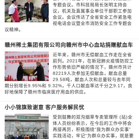
专题会议。市科技局局长张明主持会
议，机关及直属事业单位干部职工参加
会议。会议传达了全省安全工作紧急电
视电话会议暨全市消防安全工作专题会
议精神。
赣州稀土集团有限公司向赣州市中心血站捐赠献血车
近年来，赣州市无偿献血工作走在全省
前列。2021年，在新冠肺炎疫情防控工
作形势依旧严峻的情况下，赣州市共计
82219人次参加无偿献血，献血总量
29.58吨，献血人次和总量较与去年同
期分别增长9.95%和 9.32%，千人口献血率达千分之9.17，良
好地保障了赣州市临床医疗用血的供应。
小小锦旗致谢意 客户服务解民忧
受到鼓舞的双沟烟草专卖管理所 (站)全
体人员纷纷表示，在今后的工作中将会
再接再厉，积极围绕“我为群众办实事”
实践活动，牢记“为群众办实事，就是要