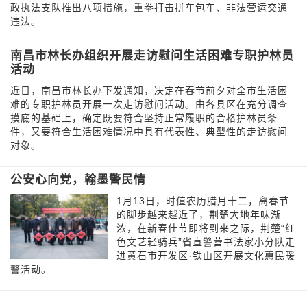
政执法支队推出八项措施，重拳打击拼车包车、非法营运交通
违法。
南昌市林长办组织开展走访慰问生活困难专职护林员
活动
近日，南昌市林长办下发通知，决定在春节前夕对全市生活困
难的专职护林员开展一次走访慰问活动。由各县区在充分调查
摸底的基础上，确定既要符合坚持正常履职的合格护林员条
件，又要符合生活困难情况中具有代表性、典型性的走访慰问
对象。
公安心向党，翰墨警民情
1月13日，时值农历腊月十二，离春节
的脚步越来越近了，荆楚大地年味渐
浓，在新春佳节即将到来之际，荆楚“红
色文艺轻骑兵”省直警营书法家小分队走
进黄石市开发区·铁山区开展文化惠民暖
警活动。