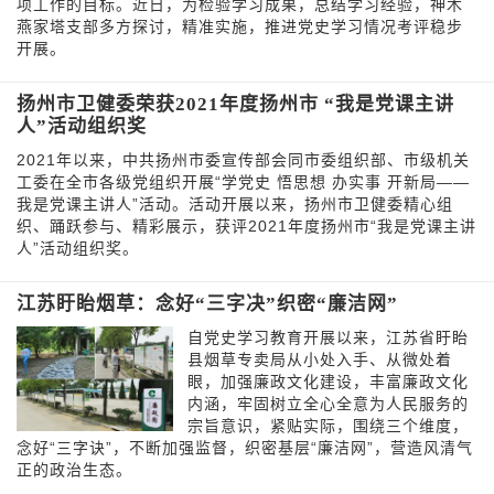
项工作的目标。近日，为检验学习成果，总结学习经验，神木
燕家塔支部多方探讨，精准实施，推进党史学习情况考评稳步
开展。
扬州市卫健委荣获2021年度扬州市 “我是党课主讲
人”活动组织奖
2021年以来，中共扬州市委宣传部会同市委组织部、市级机关
工委在全市各级党组织开展“学党史 悟思想 办实事 开新局——
我是党课主讲人”活动。活动开展以来，扬州市卫健委精心组
织、踊跃参与、精彩展示，获评2021年度扬州市“我是党课主讲
人”活动组织奖。
江苏盱眙烟草：念好“三字决”织密“廉洁网”
自党史学习教育开展以来，江苏省盱眙
县烟草专卖局从小处入手、从微处着
眼，加强廉政文化建设，丰富廉政文化
内涵，牢固树立全心全意为人民服务的
宗旨意识，紧贴实际，围绕三个维度，
念好“三字诀”，不断加强监督，织密基层“廉洁网”，营造风清气
正的政治生态。