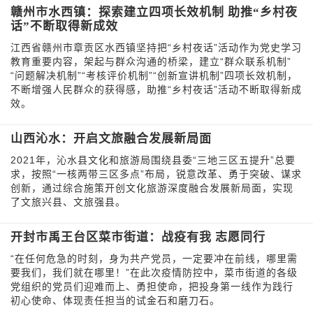
赣州市水西镇：探索建立四项长效机制 助推“乡村夜
话”不断取得新成效
江西省赣州市章贡区水西镇坚持把“乡村夜话”活动作为党史学习
教育重要内容，架起与群众沟通的桥梁，建立“群众联系机制”
“问题解决机制”“考核评价机制”“创新宣讲机制”四项长效机制，
不断增强人民群众的获得感，助推“乡村夜话”活动不断取得新成
效。
山西沁水：开启文旅融合发展新局面
2021年，沁水县文化和旅游局围绕县委“三地三区五提升”总要
求，按照“一核两带三区多点”布局，锐意改革、勇于突破、谋求
创新，通过综合施策开创文化旅游深度融合发展新局面，实现
了文旅兴县、文旅强县。
开封市禹王台区菜市街道：战疫有我 志愿同行
“在任何危急的时刻，身为共产党员，一定要冲在前线，哪里需
要我们，我们就在哪里！”在此次疫情防控中，菜市街道的各级
党组织的党员们迎难而上、勇担使命，把投身第一线作为践行
初心使命、体现责任担当的试金石和磨刀石。