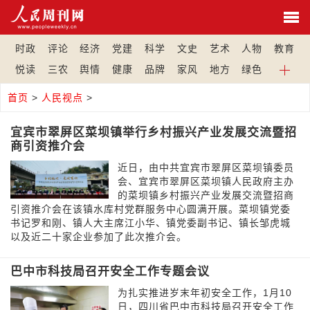
时政
评论
经济
党建
科学
文史
艺术
人物
教育
悦读
三农
舆情
健康
品牌
家风
地方
绿色
首页
>
人民视点
>
宜宾市翠屏区菜坝镇举行乡村振兴产业发展交流暨招
商引资推介会
近日，由中共宜宾市翠屏区菜坝镇委员
会、宜宾市翠屏区菜坝镇人民政府主办
的菜坝镇乡村振兴产业发展交流暨招商
引资推介会在该镇水库村党群服务中心圆满开展。菜坝镇党委
书记罗和刚、镇人大主席江小华、镇党委副书记、镇长邹虎城
以及近二十家企业参加了此次推介会。
巴中市科技局召开安全工作专题会议
为扎实推进岁末年初安全工作，1月10
日，四川省巴中市科技局召开安全工作