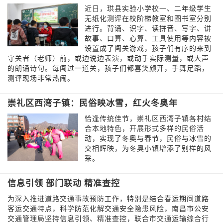
近日，珙县实验小学校一、二年级学生
无纸化测评在校阶梯教室和图书室分别
进行。背诵、识字、读拼音、写字、讲
故事、口算、心算、工具使用等内容被
设置成了闯关游戏，孩子们有序的来到
守关者（老师）前，或边说边表演，或动手实际测量，或大声
的朗诵诗句。每闯过一道关，孩子们都喜笑颜开，手舞足蹈，
测评现场非常热闹。
崇礼区西湾子镇：民俗映冰雪，红火冬奥年
恰逢传统佳节，崇礼区西湾子镇各村结
合本地特色，开展形式多样的民俗活
动，实现了冬奥与春节，民俗与冰雪的
交相辉映，为冬奥小镇增添了别样的风
采。
信息引领 部门联动 精准查控
为深入推进道路交通事故预防工作，特别是结合春运期间道路
客运交通特点，科学防范化解交通安全隐患风险，南昌市公安
交通管理局坚持信息引领、精准查控，联合市交通运输综合行