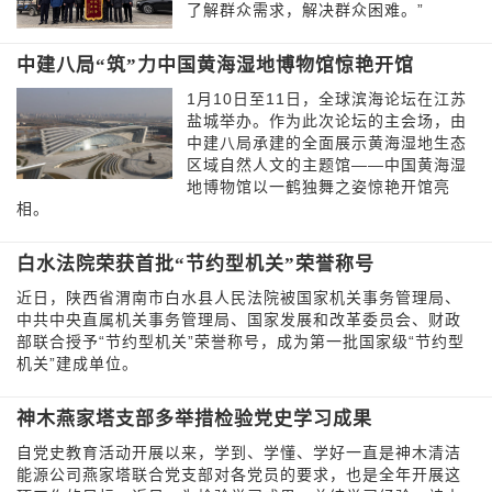
了解群众需求，解决群众困难。”
中建八局“筑”力中国黄海湿地博物馆惊艳开馆
1月10日至11日，全球滨海论坛在江苏
盐城举办。作为此次论坛的主会场，由
中建八局承建的全面展示黄海湿地生态
区域自然人文的主题馆——中国黄海湿
地博物馆以一鹤独舞之姿惊艳开馆亮
相。
白水法院荣获首批“节约型机关”荣誉称号
近日，陕西省渭南市白水县人民法院被国家机关事务管理局、
中共中央直属机关事务管理局、国家发展和改革委员会、财政
部联合授予“节约型机关”荣誉称号，成为第一批国家级“节约型
机关”建成单位。
神木燕家塔支部多举措检验党史学习成果
自党史教育活动开展以来，学到、学懂、学好一直是神木清洁
能源公司燕家塔联合党支部对各党员的要求，也是全年开展这