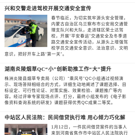
兴和交警走进驾校开展交通安全宣传
春节临近，为切实筑牢源头安全管理，
内蒙古自治区乌兰察布市公安局交通管
理支队兴和大队，走进辖区荣士达驾
校，开展“平安春运”交通安全及冬季道
路交通安全宣传活动，从源头上增强驾
校学员交通安全意识、法治意识、文明
意识，把好开车上路“第一关”。
湖南炎陵烟草QC“小”创新助推工作“大”提升
株洲炎陵县烟草专卖局（公司）“乘风号”QC小组通过视频演
示、现场答辩相结合的方式，详细生动地阐述了课题选择、目
标设定、可行性论证、对策实施、效果检验、课题推广等内
容。经过评审专家现场点评、打分，最终小组发布的《电子影
像资料查询系统的研发》课题获得优秀QC成果二等奖。
中站区人民法院：民间借贷执行难 用心倾力巧化解
1月12日，一件民间借贷案件的当事人
来到河南省焦作市中站区人民法院执行