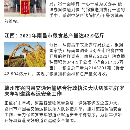
局，将一面印有“一心一意为民办事 依
法办案快速到位”的锦旗送到执行干警的
手中，感谢中站区法院执行干警为其高
效维权。
江西：2021年南昌市粮食总产量达42.9亿斤
近日，从南昌市农业农村局获悉，根据
国家统计局南昌调查队对全市粮食作物
开展的抽样调查，南昌市2021年粮食播
种面积为344.9千公顷（折合517.35万
亩），粮食总产量为2145201吨（折合
42.904亿斤），实现了粮食播种面积和总产量双增收。
赣州市兴国县交通运输综合行政执法大队切实抓好岁
末年初道路客运安全工作
正值岁末年初，道路客流物流量急增，道路客运安全压力大。
赣州市兴国县交通运输执法大队多措并举，抓好道路运输安全
工作，全力保障岁末年初道路客运安全平稳有序，为新年伊始
开好局营造良好的道路运输安全氛围。