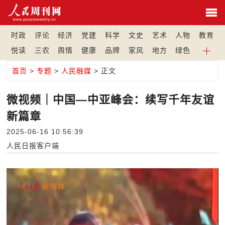
时政
评论
经济
党建
科学
文史
艺术
人物
教育
悦读
三农
舆情
健康
品牌
家风
地方
绿色
首页
>
专题
>
人民融媒
> 正文
微视频｜中国—中亚峰会：续写千年友谊
新篇章
2025-06-16 10:56:39
人民日报客户端