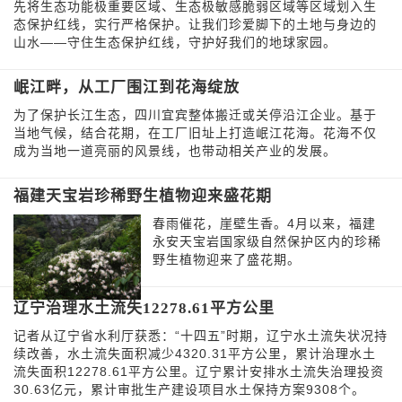
先将生态功能极重要区域、生态极敏感脆弱区域等区域划入生
态保护红线，实行严格保护。让我们珍爱脚下的土地与身边的
山水——守住生态保护红线，守护好我们的地球家园。
岷江畔，从工厂围江到花海绽放
为了保护长江生态，四川宜宾整体搬迁或关停沿江企业。基于
当地气候，结合花期，在工厂旧址上打造岷江花海。花海不仅
成为当地一道亮丽的风景线，也带动相关产业的发展。
福建天宝岩珍稀野生植物迎来盛花期
春雨催花，崖壁生香。4月以来，福建
永安天宝岩国家级自然保护区内的珍稀
野生植物迎来了盛花期。
辽宁治理水土流失12278.61平方公里
记者从辽宁省水利厅获悉：“十四五”时期，辽宁水土流失状况持
续改善，水土流失面积减少4320.31平方公里，累计治理水土
流失面积12278.61平方公里。辽宁累计安排水土流失治理投资
30.63亿元，累计审批生产建设项目水土保持方案9308个。