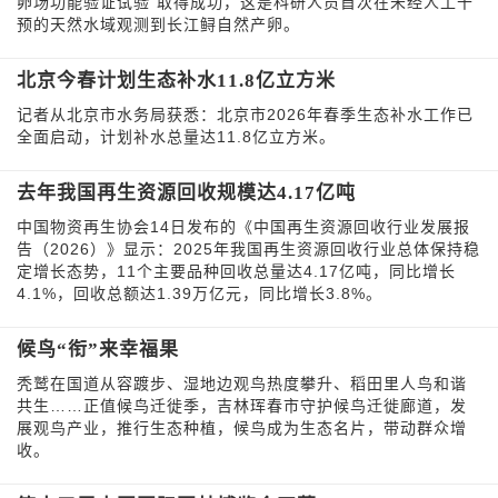
卵场功能验证试验”取得成功，这是科研人员首次在未经人工干
预的天然水域观测到长江鲟自然产卵。
北京今春计划生态补水11.8亿立方米
记者从北京市水务局获悉：北京市2026年春季生态补水工作已
全面启动，计划补水总量达11.8亿立方米。
去年我国再生资源回收规模达4.17亿吨
中国物资再生协会14日发布的《中国再生资源回收行业发展报
告（2026）》显示：2025年我国再生资源回收行业总体保持稳
定增长态势，11个主要品种回收总量达4.17亿吨，同比增长
4.1%，回收总额达1.39万亿元，同比增长3.8%。
候鸟“衔”来幸福果
秃鹫在国道从容踱步、湿地边观鸟热度攀升、稻田里人鸟和谐
共生……正值候鸟迁徙季，吉林珲春市守护候鸟迁徙廊道，发
展观鸟产业，推行生态种植，候鸟成为生态名片，带动群众增
收。