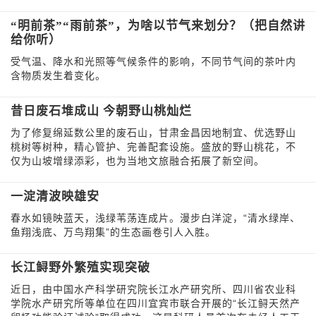
“明前茶”“雨前茶”，为啥以节气来划分？（把自然讲
给你听）
受气温、降水和光照等气候条件的影响，不同节气间的茶叶内
含物质发生着变化。
昔日废石堆成山 今朝野山桃灿烂
为了修复绵延数公里的废石山，甘肃金昌因地制宜、优选野山
桃树等树种，精心管护、完善配套设施。盛放的野山桃花，不
仅为山坡增绿添彩，也为当地文旅融合拓展了新空间。
一淀清波映雄安
春水如镜映蓝天，浅绿苇荡连成片。漫步白洋淀，“清水绿岸、
鱼翔浅底、万鸟翔集”的生态画卷引人入胜。
长江鲟野外繁殖实现突破
近日，由中国水产科学研究院长江水产研究所、四川省农业科
学院水产研究所等单位在四川宜宾市联合开展的“长江鲟天然产