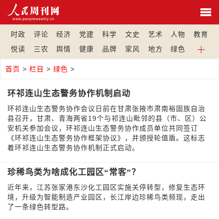
时政
评论
经济
党建
科学
文史
艺术
人物
教育
悦读
三农
舆情
健康
品牌
家风
地方
绿色
首页
>
栏目
>
绿色
>
环祁连山生态警务协作机制启动
环祁连山生态警务协作会议日前在甘肃张掖市肃南裕固族自治
县召开，甘肃、青海两省19个与祁连山毗邻的县（市、区）公
安机关参加会议，环祁连山生态警务协作成员单位共同签订
《环祁连山生态警务协作框架协议》，并颁授轮值盾。这标志
着环祁连山生态警务协作机制正式启动。
珍稀鸟类为啥成化工园区“常客”？
近年来，江苏张家港东沙化工园区实施关停转型，修复生态环
境，升级为智能制造产业园区，长江岸边珍稀鸟类频现，走出
了一条绿色转型路。