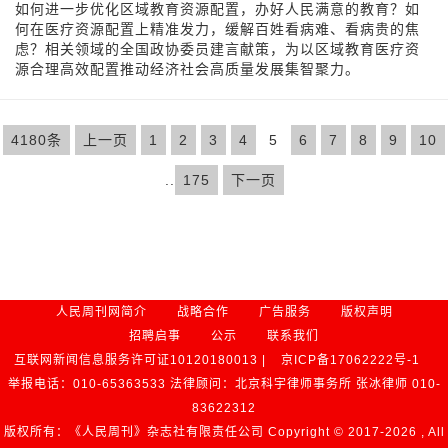
如何进一步优化区域教育资源配置，办好人民满意的教育？如
何在医疗资源配置上精准发力，缓解百姓看病难、看病贵的焦
虑？相关领域的全国政协委员建言献策，为以区域教育医疗资
源合理高效配置推动经济社会高质量发展集智聚力。
4180条
上一页
1
2
3
4
5
6
7
8
9
10
..
175
下一页
人民周刊网简介
战略合作
广告服务
版权声明
招聘启事
公示
联系我们
互联网新闻信息服务许可证10120180013 |
京ICP备17062222号-1
举报电话：010-65363533 法律顾问：北京科宇律师事务所 张冰律师 010-
83622312
版权所有：《人民周刊》杂志社有限责任公司 Copyright © 2017-
2026 , All