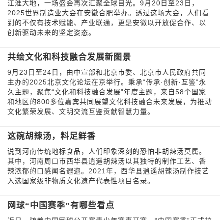
江淮大地，一场盛会再次汇聚全球目光。9月20日至23日，
2025世界制造业大会在安徽合肥举办。透过这场大会，人们看
到的不仅有技术赋能、产业联通，更是安徽以开放促合作、以
创新驱动未来的坚定姿态。
共绘文化和科技融合发展新图景
9月23日至24日，由中宣部和北京市委、北京市人民政府共同
主办的2025北京文化论坛在京举行。秉承“传承·创新·互鉴”永
久主题，聚焦“文化和科技融合发展”年度主题，来自58个国家
和地区的800多位嘉宾共同展望文化科技融合未来发展，为推动
文化繁荣发展、文明交流互鉴贡献智慧力量。
这碗胡辣汤，料足鲜香
说到河南传统地标食品，人们印象深刻的恐怕非胡辣汤莫属。
其中，河南周口市西华县逍遥胡辣汤以其独特的制作工艺、香
辣浓郁的口感闻名遐迩。2021年，西华县逍遥胡辣汤制作技艺
入选国家级非物质文化遗产代表性项目名录。
网球“中国赛季”有哪些看点