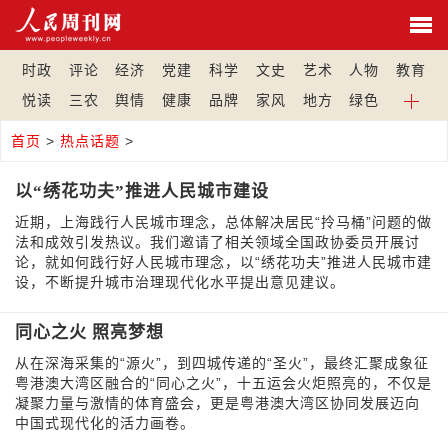
时政
评论
经济
党建
科学
文史
艺术
人物
教育
悦读
三农
舆情
健康
品牌
家风
地方
绿色
首页
>
热点话题
>
以“绣花功夫”推进人民城市建设
近期，上海践行人民城市理念，总体解决居民“拎马桶”问题的做
法和成效引发热议。我们邀请了相关领域全国政协委员开展讨
论，就如何践行好人民城市理念，以“绣花功夫”推进人民城市建
设，不断提升城市治理现代化水平提出意见建议。
同心之火 照亮梦想
从在深海采集的“源火”，到四城传递的“圣火”，最终汇聚成象征
粤港澳大湾区融合的“同心之火”，十五运会火炬照亮的，不仅是
凝聚力量与激情的体育盛会，更是粤港澳大湾区协同发展迈向
中国式现代化的活力画卷。