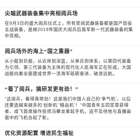
尖端武器装备集中亮相阅兵场
在9月3日的盛大阅兵仪式上，所有受阅武器装备都是国产现役
主战装备，是继2019年国庆大阅兵后我军新一代武器装备的集
中亮相。
阅兵场外的海上“国之重器”
从小艇到巨舰，从近岸到深蓝，从单兵到体系，以第四代装备
为引领、第三代装备为主体的现代化人民海军正在形成，大国
战舰向着全面建成世界一流海军砥砺奋进、破浪远航。
“看了阅兵，搞研发更有劲！”
“这阅兵，看得真带劲！这是我们中国人自己的‘争气机’，以后
还要造越来越多的‘创新机’‘精品机’！”中国青年五四奖章获得
者、成飞首席操作技师冯攀龙拿起手机，迫不及待地与直播画
面中的飞机合起了影。
优化资源配置 增进民生福祉