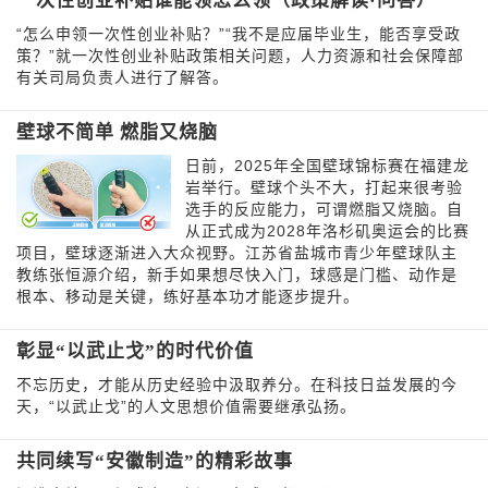
一次性创业补贴谁能领怎么领（政策解读·问答）
“怎么申领一次性创业补贴？”“我不是应届毕业生，能否享受政
策？”就一次性创业补贴政策相关问题，人力资源和社会保障部
有关司局负责人进行了解答。
壁球不简单 燃脂又烧脑
日前，2025年全国壁球锦标赛在福建龙
岩举行。壁球个头不大，打起来很考验
选手的反应能力，可谓燃脂又烧脑。自
从正式成为2028年洛杉矶奥运会的比赛
项目，壁球逐渐进入大众视野。江苏省盐城市青少年壁球队主
教练张恒源介绍，新手如果想尽快入门，球感是门槛、动作是
根本、移动是关键，练好基本功才能逐步提升。
彰显“以武止戈”的时代价值
不忘历史，才能从历史经验中汲取养分。在科技日益发展的今
天，“以武止戈”的人文思想价值需要继承弘扬。
共同续写“安徽制造”的精彩故事