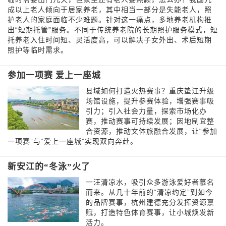
成以上老人倾向于居家养老，其中相当一部分是失能老人，照
护老人的家庭面临不少难题。针对这一痛点，多地养老机构推
出“短期托管”服务。不同于传统养老院的长期照护服务模式，短
托养老入住时间短、灵活度高，可以解决子女外出、术后短期
照护等临时需求。
参加一项赛 爱上一座城
县域如何打造火热赛事？重庆垫江升级
场馆设施，提升参赛体验，增强赛事吸
引力；引入社会力量，探索市场化办
赛，推动赛事可持续发展；因地制宜整
合资源，推动文体旅融合发展，让“参加
一项赛”与“爱上一座城”实现双向奔赴。
新安江的“冬泳”火了
一汪清凉水，吸引众多游泳爱好者慕名
而来。从几十年前的“清凉约定”到如今
的品牌赛事，杭州建德充分发挥资源禀
赋，打造特色体育赛事，让小城焕发新
活力。