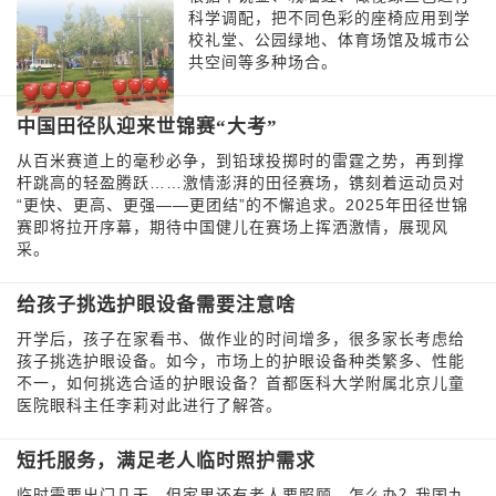
科学调配，把不同色彩的座椅应用到学
校礼堂、公园绿地、体育场馆及城市公
共空间等多种场合。
中国田径队迎来世锦赛“大考”
从百米赛道上的毫秒必争，到铅球投掷时的雷霆之势，再到撑
杆跳高的轻盈腾跃……激情澎湃的田径赛场，镌刻着运动员对
“更快、更高、更强——更团结”的不懈追求。2025年田径世锦
赛即将拉开序幕，期待中国健儿在赛场上挥洒激情，展现风
采。
给孩子挑选护眼设备需要注意啥
开学后，孩子在家看书、做作业的时间增多，很多家长考虑给
孩子挑选护眼设备。如今，市场上的护眼设备种类繁多、性能
不一，如何挑选合适的护眼设备？首都医科大学附属北京儿童
医院眼科主任李莉对此进行了解答。
短托服务，满足老人临时照护需求
临时需要出门几天，但家里还有老人要照顾，怎么办？我国九