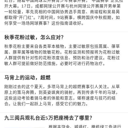
近日，随着中国网球公开赛青少年赛事开赛，“中国赛季”正式拉
开大幕。17日，成都网球公开赛与杭州网球公开赛展开男单第
一轮较量，率先亮相的中国网协男选手周意、商竣程和吴易昺
都取得“开门红”。7周时间，9站赛事，横跨国庆中秋假期，如
何享受一场场网球赛事？这份指南请收好。
秋季花粉过敏，怎么应对？
秋季花粉主要来自各类草本植物，主要过敏原包括蒿属、葎草
属、豚草属等植物的致敏花粉。花粉监测和预报将为花粉过敏
人群提供有针对性的花粉浓度信息、预防和治疗建议。花粉过
敏人群可提前做好防范措施，必要时可进行药物治疗。
马背上的运动，超燃
刚刚过去的这个夏天，多项马背上的超燃赛事引人关注。从草
原上的策马奔腾，到英姿飒爽的骑射，再到传承千年的马球，
这些运动考验着骑马者的体能和意志，堪称速度与技巧的结
合。让我们一起跃上马背，感受它们的魅力。
九三阅兵观礼台近5万把座椅去了哪里？
根据丰饶金、城墙红、橄榄绿三色进行