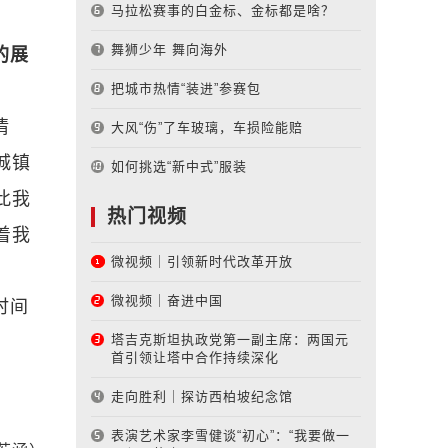
马拉松赛事的白金标、金标都是啥？
舞狮少年 舞向海外
的展
把城市热情“装进”参赛包
情
大风“伤”了车玻璃，车损险能赔
城镇
如何挑选“新中式”服装
此我
热门视频
着我
微视频｜引领新时代改革开放
微视频｜奋进中国
时间
塔吉克斯坦执政党第一副主席：两国元
首引领让塔中合作持续深化
走向胜利｜探访西柏坡纪念馆
表演艺术家李雪健谈“初心”：“我要做一