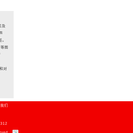
位及
声
任。
该等图
者
和对
系我们
312
erved