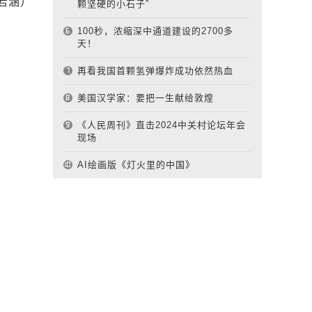
若涵）
颗坚硬的小石子”
100秒，浓缩深中通道建设的2700多
天！
再看我国首颗氢弹爆炸成功依然热血
美国汉学家：要把一生献给敦煌
《人民周刊》直击2024中关村论坛年会
现场
AI绘画版《灯火里的中国》