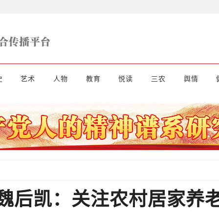
史
艺术
人物
教育
悦读
三农
舆情
魏后凯：关注农村居家养