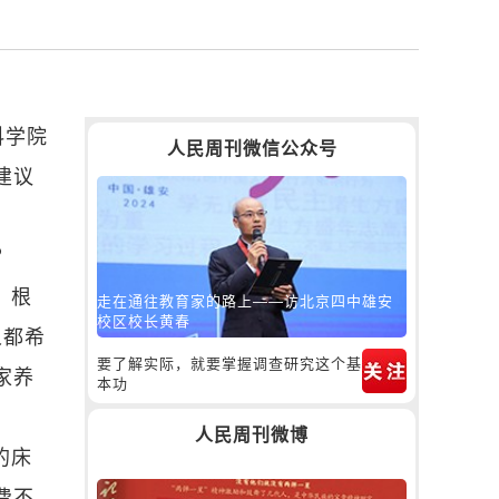
科学院
人民周刊微信公众号
建议
。
？
。根
走在通往教育家的路上——访北京四中雄安
校区校长黄春
人都希
要了解实际，就要掌握调查研究这个基
家养
本功
人民周刊微博
的床
费不