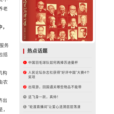
养老
中，
服务
热点话题
包括
中国羽毛球队如何再捧苏迪曼杯
机构
人民论坛杂志社获得“好评中国”大赛4个
奖项
由农
出境游，回国通关哪些物品不能带
这飞身一跃，真帅！
济出
“轮渡直播间”让爱心涟漪层层荡漾
是，