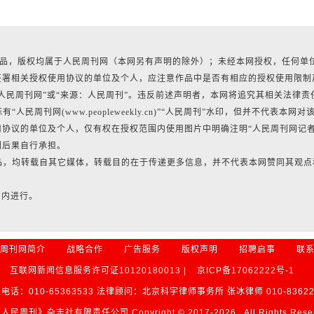
有作品，版权均属于人民周刊网（本网另有声明的除外）；未经本网授权，任何单
签署相关授权使用协议的单位及个人，应注意作品中是否有相应的授权使用限制
人民周刊网”或“来源：人民周刊”。违反前述声明者，本网将追究其相关法律责
民周刊网(www.peopleweekly.cn)”“人民周刊”水印，但并不代表本网对
协议的单位及个人，仅有权在授权范围内使用图片中明确注明“人民周刊网记
利后果自行承担。
作品，均转载自其它媒体，转载目的在于传递更多信息，并不代表本网赞同其观点
日内进行。
周刊网简介
战略合作
广告服务
版权声明
招聘启事
联
互联网新闻信息服务许可证10120180013 |
京ICP备17062222号-1
电话：010-65363533 法律顾问：北京科宇律师事务所 张冰律师 010-83622
民周刊》杂志社有限责任公司 Copyright © 2017-
2026 , All Rights Res