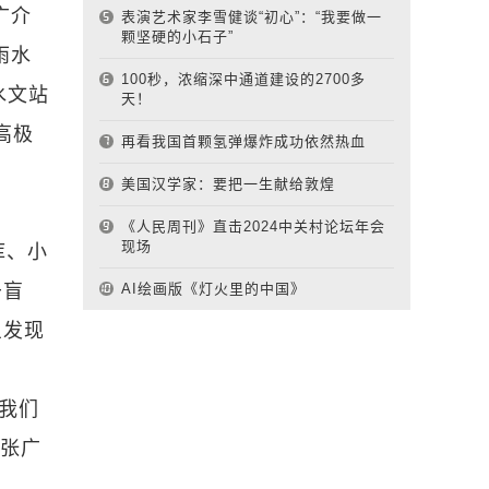
广介
表演艺术家李雪健谈“初心”：“我要做一
颗坚硬的小石子”
雨水
100秒，浓缩深中通道建设的2700多
水文站
天！
高极
再看我国首颗氢弹爆炸成功依然热血
美国汉学家：要把一生献给敦煌
《人民周刊》直击2024中关村论坛年会
现场
库、小
于盲
AI绘画版《灯火里的中国》
旦发现
我们
”张广