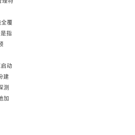
管理特
施全覆
”是指
预
库启动
份建
探测
地加