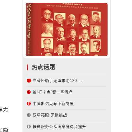
热点话题
当聋哑骑手无声求助120……
给“打卡点”留一些清净
中国斯诺克写下新刻度
库无
双星亮眼 无惧挑战
快递服务公众满意度稳步提升
强隐