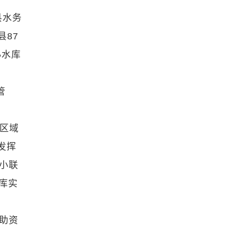
县水务
县87
小水库
管
行区域
发挥
小联
水库实
助资