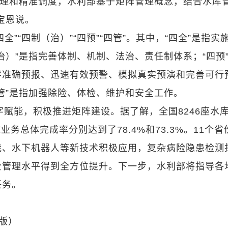
管理和精准调度，水利部基于矩阵管理概念，结合水库
宝恩说。
”“四制（治）”“四预”“四管”。其中，“四全”是指实
治）”是指完善体制、机制、法治、责任制体系；“四预
学准确预报、迅速有效预警、模拟真实预演和完善可行
管”是指加强除险、体检、维护和安全工作。
字赋能，积极推进矩阵建设。据了解，全国8246座水
业务总体完成率分别达到了78.4%和73.3%。11个省
能、水下机器人等新技术积极应用，复杂病险隐患检测
全管理水平得到全方位提升。下一步，水利部将指导各
任务。
 版）