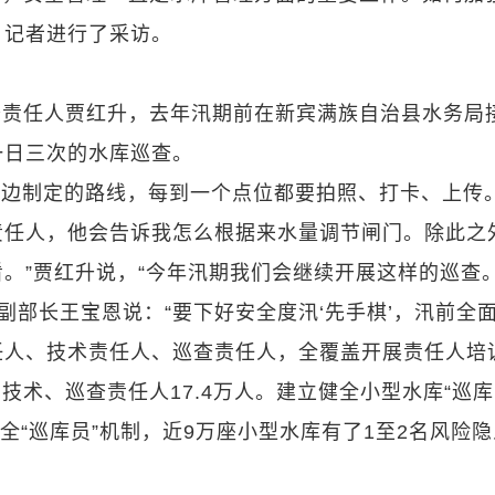
？记者进行了采访。
查责任人贾红升，去年汛期前在新宾满族自治县水务局
一日三次的水库巡查。
照上边制定的路线，每到一个点位都要拍照、打卡、上传
责任人，他会告诉我怎么根据来水量调节闸门。除此之
。”贾红升说，“今年汛期我们会继续开展这样的巡查。
副部长王宝恩说：“要下好安全度汛‘先手棋’，汛前全
人、技术责任人、巡查责任人，全覆盖开展责任人培
术、巡查责任人17.4万人。建立健全小型水库“巡库
健全“巡库员”机制，近9万座小型水库有了1至2名风险