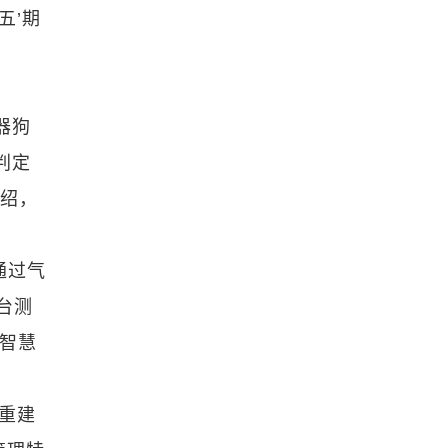
五’期
器狗
判定
介绍，
通过气
台测
峡智慧
重建