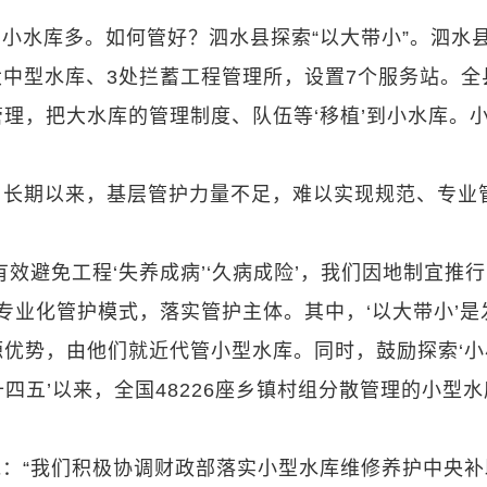
小水库多。如何管好？泗水县探索“以大带小”。泗水
大中型水库、3处拦蓄工程管理所，设置7个服务站。全
理，把大水库的管理制度、队伍等‘移植’到小水库。
，长期以来，基层管护力量不足，难以实现规范、专业
效避免工程‘失养成病’‘久病成险’，我们因地制宜推
专业化管护模式，落实管护主体。其中，‘以大带小’是
优势，由他们就近代管小型水库。同时，鼓励探索‘小
十四五’以来，全国48226座乡镇村组分散管理的小型
：“我们积极协调财政部落实小型水库维修养护中央补