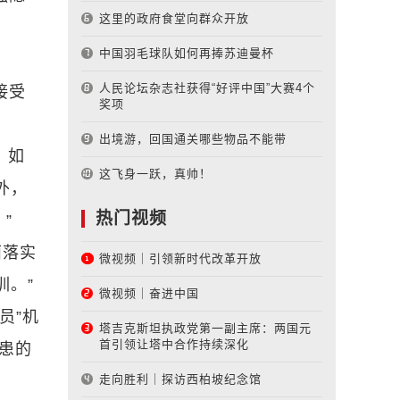
这里的政府食堂向群众开放
中国羽毛球队如何再捧苏迪曼杯
人民论坛杂志社获得“好评中国”大赛4个
接受
奖项
出境游，回国通关哪些物品不能带
。如
这飞身一跃，真帅！
外，
热门视频
”
面落实
微视频｜引领新时代改革开放
训。”
微视频｜奋进中国
员”机
塔吉克斯坦执政党第一副主席：两国元
首引领让塔中合作持续深化
隐患的
走向胜利｜探访西柏坡纪念馆