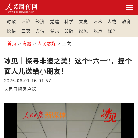
时政
评论
经济
党建
科学
文史
艺术
人物
教育
悦读
三农
舆情
健康
品牌
家风
地方
绿色
首页
>
专题
>
人民融媒
> 正文
冰见｜探寻非遗之美！这个“六一”，捏个
面人儿送给小朋友！
2026-06-01 16:01:57
人民日报客户端