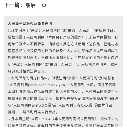
下一篇：
最后一页
人民周刊网版权及免责声明：
1.凡本网注明“来源：人民周刊网”或“来源：人民周刊”的所有作品，
版权均属于人民周刊网（本网另有声明的除外）；未经本网授权，任
何单位及个人不得转载、摘编或以其它方式使用上述作品；已经与本
网签署相关授权使用协议的单位及个人，应注意作品中是否有相应的
授权使用限制声明，不得违反限制声明，且在授权范围内使用时应注
明“来源：人民周刊网”或“来源：人民周刊”。违反前述声明者，本网
将追究其相关法律责任。
2.本网所有的图片作品中，即使注明“来源：人民周刊网”及/或标有
“人民周刊网(www.peopleweekly.cn)”“人民周刊”水印，但并不代表
本网对该等图片作品享有许可他人使用的权利；已经与本网签署相关
授权使用协议的单位及个人，仅有权在授权范围内使用图片中明确注
明“人民周刊网记者XXX摄”或“人民周刊记者XXX摄”的图片作品，
否则，一切不利后果自行承担。
3.凡本网注明“来源：XXX（非人民周刊网或人民周刊）”的作品，均
转载自其它媒体，转载目的在于传递更多信息，并不代表本网赞同其