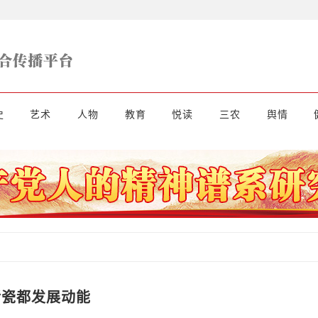
史
艺术
人物
教育
悦读
三农
舆情
活瓷都发展动能