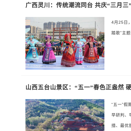
广西灵川：传统潮流同台 共庆“三月三
4月25日
踏歌”主
山西五台山景区：“五一”春色正盎然 
“五一”
早研判、
措、最优