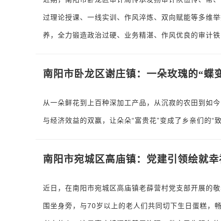
过理论授课、一线实训、作风淬炼、双向赋能等多维举
养，全力锻造政治过硬、业务精湛、作风优良的审计铁
南阳市卧龙区谢庄镇：一朵玫瑰的“蝶变
从一朵鲜花到上百种深加工产品，从沉寂的农田到如今的
与经济效益的双赢，让朵朵“富贵花”变成了乡亲们的“致
南阳市宛城区高庙镇：党建引领绘就幸
近日，在南阳市宛城区高庙镇老薛营村党支部开展的敬
围坐身旁，与70岁以上的老人们共同切下生日蛋糕，