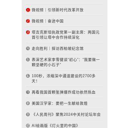
微视频｜引领新时代改革开放
微视频｜奋进中国
塔吉克斯坦执政党第一副主席：两国元
首引领让塔中合作持续深化
走向胜利｜探访西柏坡纪念馆
表演艺术家李雪健谈“初心”：“我要做一
颗坚硬的小石子”
100秒，浓缩深中通道建设的2700多
天！
再看我国首颗氢弹爆炸成功依然热血
美国汉学家：要把一生献给敦煌
《人民周刊》聚焦2024中关村论坛年会
AI绘画版《灯火里的中国》