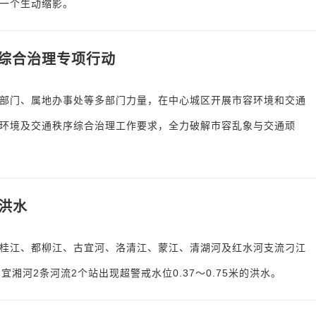
一个生动缩影。
综合治理专项行动
部门、属地办事处等多部门力量，在中心城区开展市容环境和交通
环境及交通秩序综合治理工作要求，全力破解市容乱象与交通顽
洪水
桂江、都柳江、古宜河、洛清江、蒙江、清湖河及红水河支流刁江
湘河2条河流2个站出现超警戒水位0.37～0.75米的洪水。