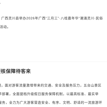
”
，广西灵川县举办2026年广西“三月三”·八桂嘉年华“潮涌灵川·民俗
题活动。
硬核保障待客来
假期，面对游客流量激增带来的交通、安全及服务压力，五台山景区
早部署，全面提档升级假日服务保障机制，以最高标准、最实举
服务，全力为广大游客营造安全、有序、文明、舒适的一流旅游环