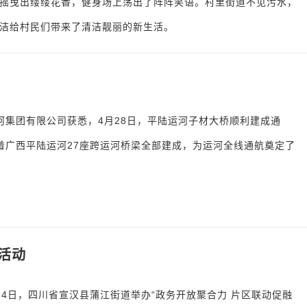
摇曳出缕缕花香，健身场上荡出了阵阵笑语。村里街道不见污水，
洁给村民们带来了清洁靓丽的新生活。
河集团有限公司获悉，4月28日，平陆运河子材大桥顺利建成通
着广西平陆运河27座跨运河桥梁全部建成，为运河全线通航奠定了
。
活动
4日，四川省宣汉县蒲江街道举办“政务开放聚合力 片区联动促融