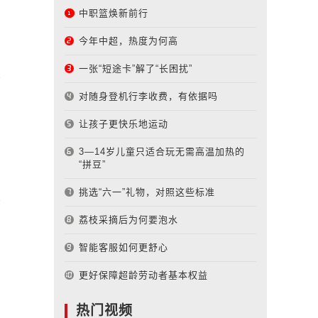
中职篮焕新前行
今年中超，热度为何高
一张“短途卡”解了“长困扰”
对随身登机行李收费，有依据吗
让孩子更快乐地运动
3—14岁儿童只适合玩无需高温加热的
“拼豆”
挑选“六一”礼物，对照这些标准
荔枝采摘后为何要泡水
智能客服如何更舒心
更好保障超龄劳动者基本权益
热门视频