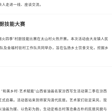
余人走进一线、座谈交流。
厨技能大赛
 烟火四季”村厨技能比赛在太山村火热开赛。本次活动由大龙镇人民
队及金福村驻村工作队共同举办，旨在弘扬乡土饮食文化，挖掘乡
日，“和美乡村·艺术赋能”山西省油画名家汾西写生活动第二季在汾西
正式启幕。活动首站来到师家沟清代民居。艺术家们驻足采风、现
以油画为媒、以色彩为韵，生动定格古村落沧桑古朴的民居风貌与