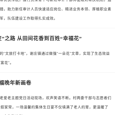
措，助力新任审计人员快速适应岗位、精进业务本领、厚植职业素
军，队伍建设工作取得扎实成效。
”之路 从田间花香到百姓“幸福花”
“文旅打卡地”，谢庄镇通过做强“一朵花”文章，实现了生态效益
富花”。
福晚年新画卷
老爱老主题党日活动现场，欢声笑语不断。村两委干部与志愿者们
畅叙家常，一场温馨的集体生日宴不仅填满了老人的胃，更温暖了