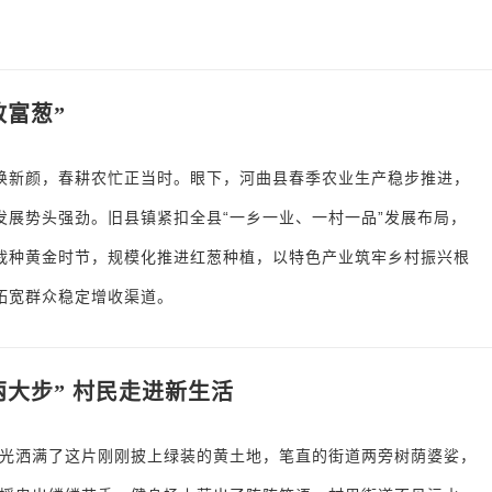
富葱”
焕新颜，春耕农忙正当时。眼下，河曲县春季农业生产稳步推进，
发展势头强劲。旧县镇紧扣全县“一乡一业、一村一品”发展布局，
栽种黄金时节，规模化推进红葱种植，以特色产业筑牢乡村振兴根
拓宽群众稳定增收渠道。
大步” 村民走进新生活
光洒满了这片刚刚披上绿装的黄土地，笔直的街道两旁树荫婆娑，