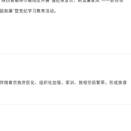
日，陕西省榆林市榆阳区开展“强纪律意识，树清廉家风”——新任领
家庭助廉”暨党纪学习教育活动。
伴随着宗族庶民化、组织化加强，家训、族规空前繁荣，形成族谱