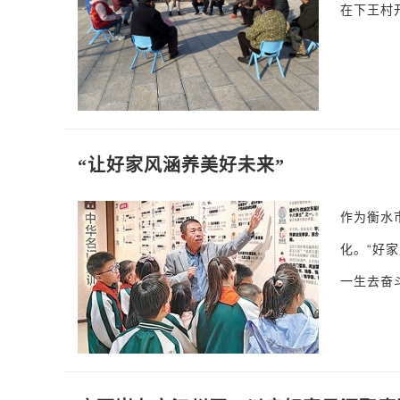
在下王村
“让好家风涵养美好未来”
作为衡水
化。“好
一生去奋