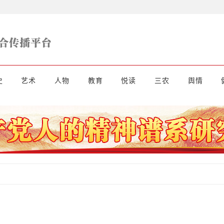
史
艺术
人物
教育
悦读
三农
舆情