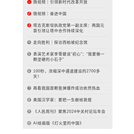
微视频｜引领新时代改革开放
微视频｜奋进中国
塔吉克斯坦执政党第一副主席：两国元
首引领让塔中合作持续深化
走向胜利｜探访西柏坡纪念馆
表演艺术家李雪健谈“初心”：“我要做一
颗坚硬的小石子”
100秒，浓缩深中通道建设的2700多
天！
再看我国首颗氢弹爆炸成功依然热血
美国汉学家：要把一生献给敦煌
《人民周刊》聚焦2024中关村论坛年会
AI绘画版《灯火里的中国》